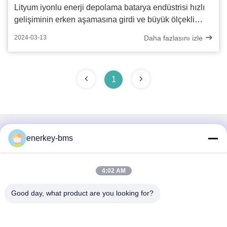
Lityum iyonlu enerji depolama batarya endüstrisi hızlı
gelişiminin erken aşamasına girdi ve büyük ölçekli
büyüme elde etmesi bekleniyor
Daha fazlasını izle
2024-03-13
1
Hızlı iletişim
enerkey-bms
Adres
4:02 AM
Bölge A, 9. kat, Bina G, Guancheng Düşük Karbonlu Sanayi
Parkı, Shangcun Topluluğu, Gongming Caddesi, Guangming
Good day, what product are you looking for?
Bölgesi, Shenzhen, Çin, 518106
Tel