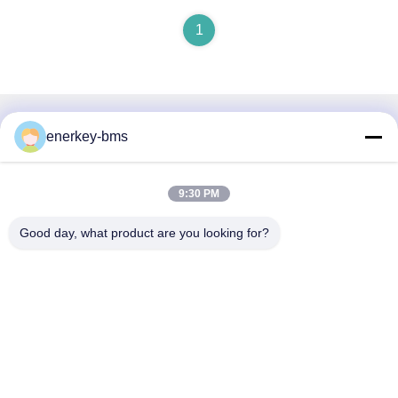
1
Hızlı iletişim
enerkey-bms
Adres
9:30 PM
Bölge A, 9. kat, Bina G, Guancheng Düşük Karbonlu Sanayi
Parkı, Shangcun Topluluğu, Gongming Caddesi, Guangming
Good day, what product are you looking for?
Bölgesi, Shenzhen, Çin, 518106
Tel
86--15387469240
E-posta
kiwi@enerkey.cn