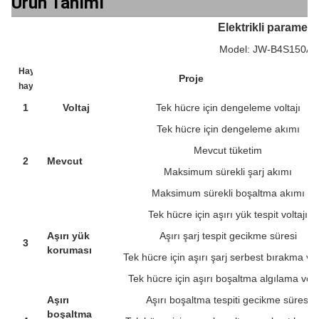
Ürün Tanımı
Elektrikli parametr
Model: JW-B4S150A-
Hayır,
Proje
hayır.
1
Voltaj
Tek hücre için dengeleme voltajı
Tek hücre için dengeleme akımı
Mevcut tüketim
2
Mevcut
Maksimum sürekli şarj akımı
Maksimum sürekli boşaltma akımı
Tek hücre için aşırı yük tespit voltajı
Aşırı yük
Aşırı şarj tespit gecikme süresi
3
koruması
Tek hücre için aşırı şarj serbest bırakma vol
Tek hücre için aşırı boşaltma algılama volta
Aşırı
Aşırı boşaltma tespiti gecikme süresi
boşaltma