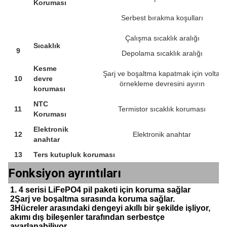
Koruması
Serbest bırakma koşulları
Çalışma sıcaklık aralığı
Sıcaklık
9
Depolama sıcaklık aralığı
Kesme
Şarj ve boşaltma kapatmak için voltaj
10
devre
örnekleme devresini ayırın
koruması
NTC
11
Termistor sıcaklık koruması
Koruması
Elektronik
12
Elektronik anahtar
anahtar
13
Ters kutupluk koruması
Fonksiyon ayrıntıları
1. 4 serisi LiFePO4 pil paketi için koruma sağlar
2Şarj ve boşaltma sırasında koruma sağlar.
3Hücreler arasındaki dengeyi akıllı bir şekilde işliyor, 
akımı dış bileşenler tarafından serbestçe 
ayarlanabiliyor.