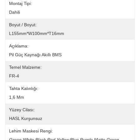
Montaj Tipi:
Dahili
Boyut / Boyut:
L155mm*W100mm*T16mm
Açıklama:
Pil Güç Kaynağı Akıllı BMS
Temel Malzeme:
FR-4
Tahta Kalınlığı:
1,6 Mm
Yüzey Cilası:
HASL Kurşunsuz
Lehim Maskesi Rengi:
Green.White.Black.Red.Yellow.Blue.Purple.Matte Green.