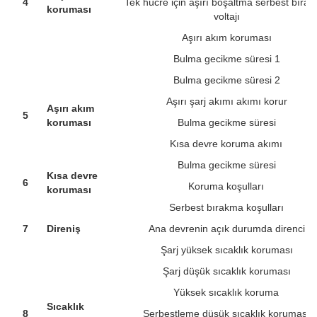
4
Tek hücre için aşırı boşaltma serbest bıra
koruması
voltajı
Aşırı akım koruması
Bulma gecikme süresi 1
Bulma gecikme süresi 2
Aşırı şarj akımı akımı korur
Aşırı akım
5
koruması
Bulma gecikme süresi
Kısa devre koruma akımı
Bulma gecikme süresi
Kısa devre
6
Koruma koşulları
koruması
Serbest bırakma koşulları
7
Direniş
Ana devrenin açık durumda direnci
Şarj yüksek sıcaklık koruması
Şarj düşük sıcaklık koruması
Yüksek sıcaklık koruma
Sıcaklık
8
Serbestleme düşük sıcaklık koruması