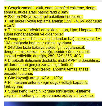
★ Gerçek zamanlı, aktif, enerji transferi eşitleme, denge
sonrası, hücre arası basınç farkı ≤ 3mV
★ 2S'den 24S'ye kadar pil paketlerini destekler.
★ Tek hücreli voltaj toplama aralığı: 1.5V ~ 4. 5V, doğruluk:
± 1mV.
★ Tüm havuz türlerini destekler: Li-ion, Lipo, Lifepo4, LTO,
süper kondansatörler ve diğer piller.
★ Denge akımı, hücre voltaj farkından bağımsız olarak 1A-
10A aralığında bağımsız olarak ayarlanır.
★ 24S'den fazla batarya paketi için uygulanacak
dengelenmiş kaskad desteği, teoride süresiz olarak
kaskad edilebilir; örneğin, 28S, 32S, 36S, 40S...
★ Bluetooth iletişimini destekle, mobil APP ile donatılmış,
pil durumunun gerçek zamanlı görünümü.
★ Denge hattı direnci tespiti, anormal temas arızası
önceden bulunur.
★ Güç kaynağı aralığı: 40V ~ 100V.
★ Pil hasarını önlemek için düşük voltajlı kapatma
fonksiyonu.
★ Süper kendi kendini koruma fonksiyonu, eşitleme
çizgisinin herhangi bir eşitlenmesi eşitleyicini yakmaz.