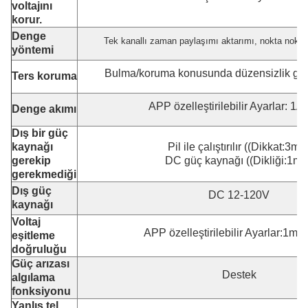
voltajını
korur.
Denge
Tek kanallı zaman paylaşımı aktarımı, nokta noktas
yöntemi
Bulma/koruma konusunda düzensizlik gü
Ters koruma
APP özelleştirilebilir Ayarlar: 1
Denge akımı
Dış bir güç
kaynağı
Pil ile çalıştırılır ((Dikkat:3mV
gerekip
DC güç kaynağı ((Dikliği:1mV
gerekmediği
Dış güç
DC 12-120V
kaynağı
Voltaj
APP özelleştirilebilir Ayarlar:1m
eşitleme
doğruluğu
Güç arızası
Destek
algılama
fonksiyonu
Yanlış tel