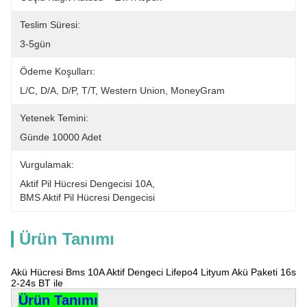
Teslim Süresi:
3-5gün
Ödeme Koşulları:
L/C, D/A, D/P, T/T, Western Union, MoneyGram
Yetenek Temini:
Günde 10000 Adet
Vurgulamak:
Aktif Pil Hücresi Dengecisi 10A
, 
BMS Aktif Pil Hücresi Dengecisi
Ürün Tanımı
Akü Hücresi Bms 10A Aktif Dengeci Lifepo4 Lityum Akü Paketi 16s
2-24s BT ile
Ürün Tanımı