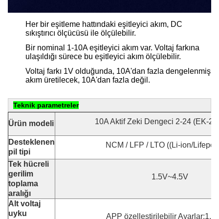
Her bir eşitleme hattındaki eşitleyici akım, DC
sıkıştırıcı ölçücüsü ile ölçülebilir.
Bir nominal 1-10A eşitleyici akım var. Voltaj farkına
ulaşıldığı sürece bu eşitleyici akım ölçülebilir.
Voltaj farkı 1V olduğunda, 10A'dan fazla dengelenmiş
akım üretilecek, 10A'dan fazla değil.
Teknik parametreler
10A Aktif Zeki Dengeci 2-24 (EK-2
Ürün modeli
Desteklenen
NCM / LFP / LTO ((Li-ion/Lifepo4
pil tipi
Tek hücreli
gerilim
1.5V~4.5V
toplama
aralığı
Alt voltaj
uyku
APP özelleştirilebilir Ayarlar:1.5