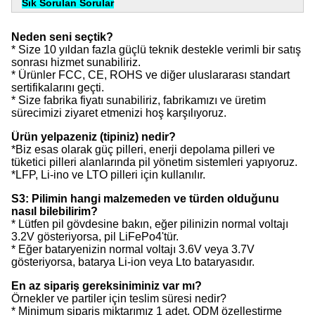
Sık Sorulan Sorular
Neden seni seçtik?
* Size 10 yıldan fazla güçlü teknik destekle verimli bir satış
sonrası hizmet sunabiliriz.
* Ürünler FCC, CE, ROHS ve diğer uluslararası standart
sertifikalarını geçti.
* Size fabrika fiyatı sunabiliriz, fabrikamızı ve üretim
sürecimizi ziyaret etmenizi hoş karşılıyoruz.
Ürün yelpazeniz (tipiniz) nedir?
*Biz esas olarak güç pilleri, enerji depolama pilleri ve
tüketici pilleri alanlarında pil yönetim sistemleri yapıyoruz.
*LFP, Li-ino ve LTO pilleri için kullanılır.
S3: Pilimin hangi malzemeden ve türden olduğunu
nasıl bilebilirim?
* Lütfen pil gövdesine bakın, eğer pilinizin normal voltajı
3.2V gösteriyorsa, pil LiFePo4'tür.
* Eğer bataryenizin normal voltajı 3.6V veya 3.7V
gösteriyorsa, batarya Li-ion veya Lto bataryasıdır.
En az sipariş gereksiniminiz var mı?
Örnekler ve partiler için teslim süresi nedir?
* Minimum sipariş miktarımız 1 adet, ODM özelleştirme