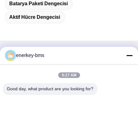
Batarya Paketi Dengecisi
Aktif Hücre Dengecisi
Hızlı iletişim
enerkey-bms
Adres
6:17 AM
Bölge A, 9. kat, Bina G, Guancheng Düşük Karbonlu Sanayi
Parkı, Shangcun Topluluğu, Gongming Caddesi, Guangming
Good day, what product are you looking for?
Bölgesi, Shenzhen, Çin, 518106
Tel
86--15387469240
E-posta
kiwi@enerkey.cn