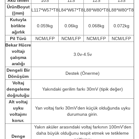
Akü telleri
10S
11S
12S
13S
Ürün
Boyut
L117*W57*T8
L84*W67*T8
L88*W80*T8
L88*W80*T8
((mm)
Kutuyla
birlikte
0.059kg
0.06kg
0.068kg
0.072kg
ağırlık
Pil Türü
NCM/LFP
NCM/LFP
NCM/LFP
NCM/LFP
Bekar
Hücre
voltajı
3.0v-4.5v
çalışma
aralığı
Dengeli Bir
Destek (Önerme)
Dönüşüm
Voltaj
dengeleme
Yakındaki gerilim farkı 30mV (tipik değer)
doğruluğu
Alt voltaj
uyku
Yan voltaj farkı 30mV'den küçük olduğunda uyku
voltajını
durumuna girin.
korur.
Yakın aküler arasındaki voltaj farkının 100mV'den
daha büyük olduğunu tespit etmek ve tetikleme
Denge