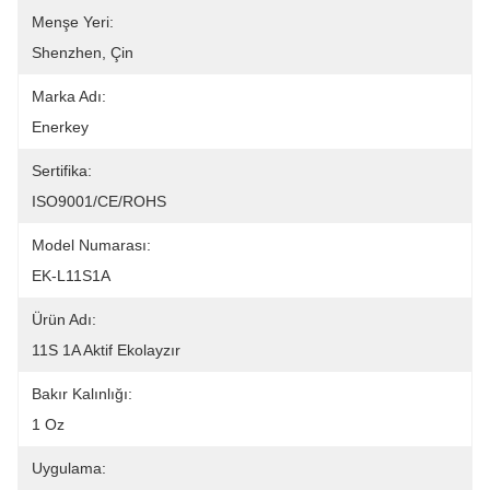
Menşe Yeri:
Shenzhen, Çin
Marka Adı:
Enerkey
Sertifika:
ISO9001/CE/ROHS
Model Numarası:
EK-L11S1A
Ürün Adı:
11S 1A Aktif Ekolayzır
Bakır Kalınlığı:
1 Oz
Uygulama: