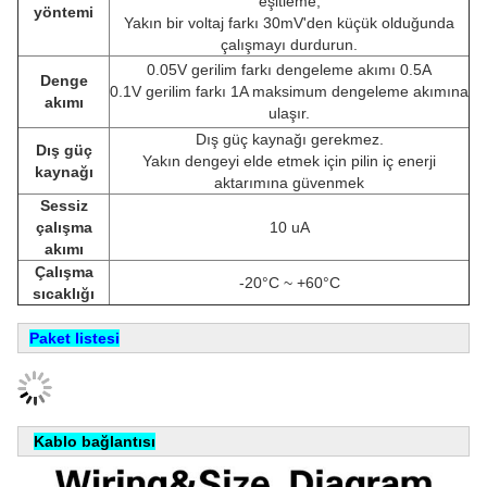
eşitleme;
yöntemi
Yakın bir voltaj farkı 30mV'den küçük olduğunda
çalışmayı durdurun.
0.05V gerilim farkı dengeleme akımı 0.5A
Denge
0.1V gerilim farkı 1A maksimum dengeleme akımına
akımı
ulaşır.
Dış güç kaynağı gerekmez.
Dış güç
Yakın dengeyi elde etmek için pilin iç enerji
kaynağı
aktarımına güvenmek
Sessiz
çalışma
10 uA
akımı
Çalışma
-20°C ~ +60°C
sıcaklığı
Paket listesi
Kablo bağlantısı