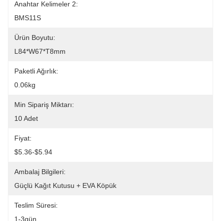
Anahtar Kelimeler 2:
BMS11S
Ürün Boyutu:
L84*W67*T8mm
Paketli Ağırlık:
0.06kg
Min Sipariş Miktarı:
10 Adet
Fiyat:
$5.36-$5.94
Ambalaj Bilgileri:
Güçlü Kağıt Kutusu + EVA Köpük
Teslim Süresi:
1-3gün