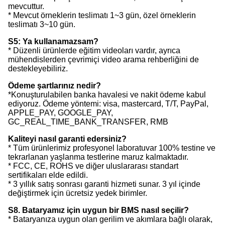
mevcuttur.
* Mevcut örneklerin teslimatı 1~3 gün, özel örneklerin
teslimatı 3~10 gün.
S5: Ya kullanamazsam?
* Düzenli ürünlerde eğitim videoları vardır, ayrıca
mühendislerden çevrimiçi video arama rehberliğini de
destekleyebiliriz.
Ödeme şartlarınız nedir?
*Konuşturulabilen banka havalesi ve nakit ödeme kabul
ediyoruz. Ödeme yöntemi: visa, mastercard, T/T, PayPal,
APPLE_PAY, GOOGLE_PAY,
GC_REAL_TIME_BANK_TRANSFER, RMB
Kaliteyi nasıl garanti edersiniz?
* Tüm ürünlerimiz profesyonel laboratuvar 100% testine ve
tekrarlanan yaşlanma testlerine maruz kalmaktadır.
* FCC, CE, ROHS ve diğer uluslararası standart
sertifikaları elde edildi.
* 3 yıllık satış sonrası garanti hizmeti sunar. 3 yıl içinde
değiştirmek için ücretsiz yedek birimler.
S8. Bataryamız için uygun bir BMS nasıl seçilir?
* Bataryanıza uygun olan gerilim ve akımlara bağlı olarak,