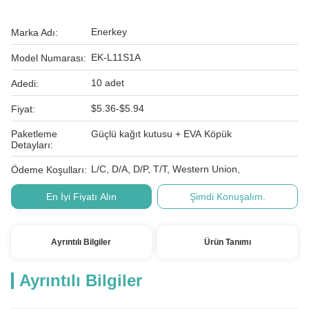
Enerkey
Marka Adı:
EK-L11S1A
Model Numarası:
10 adet
Adedi:
$5.36-$5.94
Fiyat:
Paketleme
Güçlü kağıt kutusu + EVA Köpük
Detayları:
L/C, D/A, D/P, T/T, Western Union,
Ödeme Koşulları:
En İyi Fiyatı Alın
Şimdi Konuşalım.
Ayrıntılı Bilgiler
Ürün Tanımı
Ayrıntılı Bilgiler