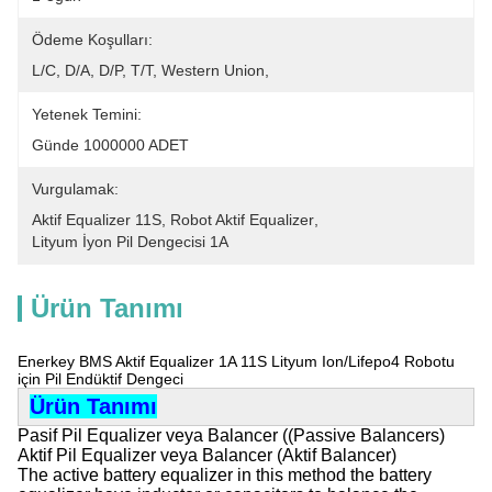
Ödeme Koşulları:
L/C, D/A, D/P, T/T, Western Union, 
Yetenek Temini:
Günde 1000000 ADET
Vurgulamak:
Aktif Equalizer 11S
, 
Robot Aktif Equalizer
, 
Lityum İyon Pil Dengecisi 1A
Ürün Tanımı
Enerkey BMS Aktif Equalizer 1A 11S Lityum Ion/Lifepo4 Robotu
için Pil Endüktif Dengeci
Ürün Tanımı
Pasif Pil Equalizer veya Balancer ((Passive Balancers)
Aktif Pil Equalizer veya Balancer (Aktif Balancer)
The active battery equalizer in this method the battery