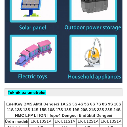
Teknik parametreler
EnerKey BMS Aktif Dengeci 1A 2S 3S 4S 5S 6S 7S 8S 9S 10S
11S 12S 13S 14S 15S 16S 17S 18S 19S 20S 21S 22S 23S 24S
NMC LFP LI-ION lifepo4 Dengeci Endüktif Dengeci
Ürün modeli
EK-L10S1A
EK-L11S1A
EK-L12S1A
EK-L13S1A