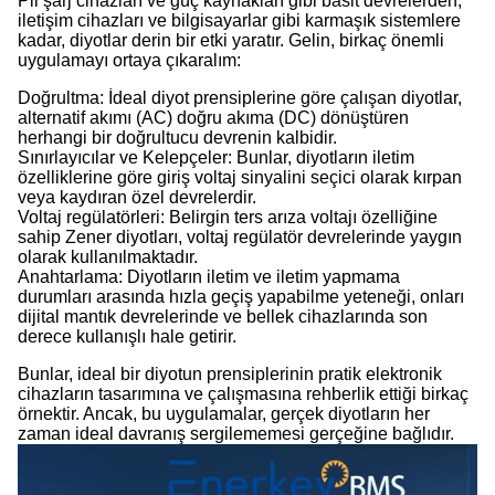
Pil şarj cihazları ve güç kaynakları gibi basit devrelerden,
iletişim cihazları ve bilgisayarlar gibi karmaşık sistemlere
kadar, diyotlar derin bir etki yaratır. Gelin, birkaç önemli
uygulamayı ortaya çıkaralım:
Doğrultma: İdeal diyot prensiplerine göre çalışan diyotlar,
alternatif akımı (AC) doğru akıma (DC) dönüştüren
herhangi bir doğrultucu devrenin kalbidir.
Sınırlayıcılar ve Kelepçeler: Bunlar, diyotların iletim
özelliklerine göre giriş voltaj sinyalini seçici olarak kırpan
veya kaydıran özel devrelerdir.
Voltaj regülatörleri: Belirgin ters arıza voltajı özelliğine
sahip Zener diyotları, voltaj regülatör devrelerinde yaygın
olarak kullanılmaktadır.
Anahtarlama: Diyotların iletim ve iletim yapmama
durumları arasında hızla geçiş yapabilme yeteneği, onları
dijital mantık devrelerinde ve bellek cihazlarında son
derece kullanışlı hale getirir.
Bunlar, ideal bir diyotun prensiplerinin pratik elektronik
cihazların tasarımına ve çalışmasına rehberlik ettiği birkaç
örnektir. Ancak, bu uygulamalar, gerçek diyotların her
zaman ideal davranış sergilememesi gerçeğine bağlıdır.