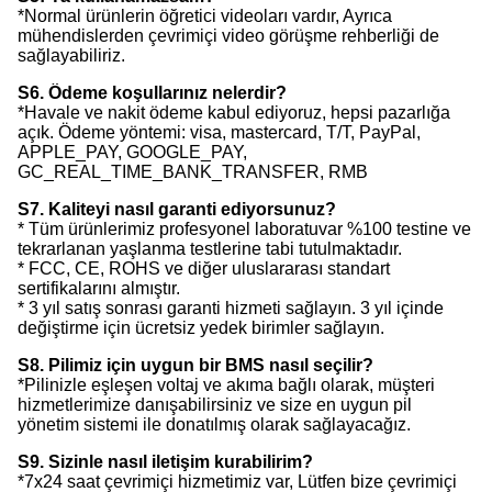
*Normal ürünlerin öğretici videoları vardır, Ayrıca
mühendislerden çevrimiçi video görüşme rehberliği de
sağlayabiliriz.
S6. Ödeme koşullarınız nelerdir?
*Havale ve nakit ödeme kabul ediyoruz, hepsi pazarlığa
açık. Ödeme yöntemi: visa, mastercard, T/T, PayPal,
APPLE_PAY, GOOGLE_PAY,
GC_REAL_TIME_BANK_TRANSFER, RMB
S7. Kaliteyi nasıl garanti ediyorsunuz?
* Tüm ürünlerimiz profesyonel laboratuvar %100 testine ve
tekrarlanan yaşlanma testlerine tabi tutulmaktadır.
* FCC, CE, ROHS ve diğer uluslararası standart
sertifikalarını almıştır.
* 3 yıl satış sonrası garanti hizmeti sağlayın. 3 yıl içinde
değiştirme için ücretsiz yedek birimler sağlayın.
S8. Pilimiz için uygun bir BMS nasıl seçilir?
*Pilinizle eşleşen voltaj ve akıma bağlı olarak, müşteri
hizmetlerimize danışabilirsiniz ve size en uygun pil
yönetim sistemi ile donatılmış olarak sağlayacağız.
S9. Sizinle nasıl iletişim kurabilirim?
*7x24 saat çevrimiçi hizmetimiz var, Lütfen bize çevrimiçi