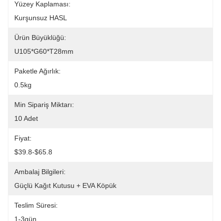
Yüzey Kaplaması:
Kurşunsuz HASL
Ürün Büyüklüğü:
U105*G60*T28mm
Paketle Ağırlık:
0.5kg
Min Sipariş Miktarı:
10 Adet
Fiyat:
$39.8-$65.8
Ambalaj Bilgileri:
Güçlü Kağıt Kutusu + EVA Köpük
Teslim Süresi:
1-3gün