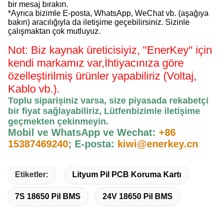
bir mesaj bırakın.
*Ayrıca bizimle E-posta, WhatsApp, WeChat vb. (aşağıya
bakın) aracılığıyla da iletişime geçebilirsiniz. Sizinle
çalışmaktan çok mutluyuz.
Not: Biz kaynak üreticisiyiz, "EnerKey" için
kendi markamız var,
İhtiyacınıza göre
özelleştirilmiş ürünler yapabiliriz (Voltaj,
Kablo vb.).
Toplu siparişiniz varsa, size piyasada rekabetçi
bir fiyat sağlayabiliriz, Lütfen
bizimle iletişime
geçmekten çekinmeyin
.
Mobil ve WhatsApp ve Wechat:
+86
15387469240
;
E-posta:
kiwi@enerkey.cn
Etiketler:
Lityum Pil PCB Koruma Kartı
7S 18650 Pil BMS
24V 18650 Pil BMS