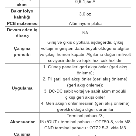
0,6-1,5mA
akımı
Bakır folyo
3.0 oz
kalınlığı
PCB malzemesi
Alüminyum plaka
Devam eden iç
NA
direnç
Giriş ve çıkış diyotlara eşdeğerdir. Çıkış
Çalışma
voltajının girişten daha büyük olduğunu algılar
prensibi
ve çıkışı hemen kapatır. Algılama değeri milivolt
seviyesindedir ve tepki hızı çok hızlıdır.
1. Güneş panelleri geri akışı önler (geri akış
önleme);
2. Pil şarjı geri akışı önler (geri akış önleme)
(geri akış önleme);
Uygulama
3. DC-DC sabit voltaj ve sabit akım modülü
çıkışı geri akışı önler
4. Geri akışın önlenmesinin (geri akış önleme)
gerekli olduğu diğer durumlar
Terminal pabucu*3;
Aksesuarlar
IN+/OUT+ terminal pabucu : OTZ50-8, vida M8
GND terminal pabucu : OTZ2.5-3, vida M3
Çalışma