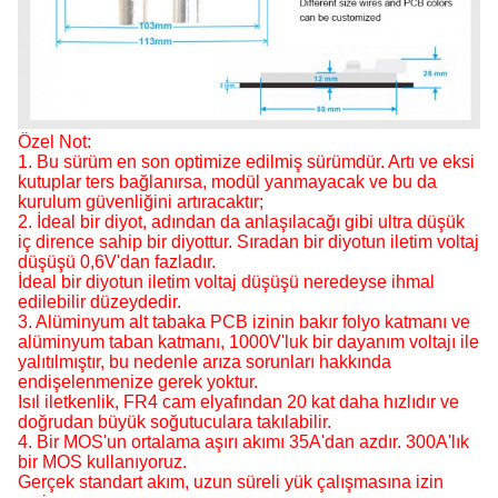
Özel Not:
1. Bu sürüm en son optimize edilmiş sürümdür. Artı ve eksi
kutuplar ters bağlanırsa, modül yanmayacak ve bu da
kurulum güvenliğini artıracaktır;
2. İdeal bir diyot, adından da anlaşılacağı gibi ultra düşük
iç dirence sahip bir diyottur. Sıradan bir diyotun iletim voltaj
düşüşü 0,6V'dan fazladır.
İdeal bir diyotun iletim voltaj düşüşü neredeyse ihmal
edilebilir düzeydedir.
3. Alüminyum alt tabaka PCB izinin bakır folyo katmanı ve
alüminyum taban katmanı, 1000V'luk bir dayanım voltajı ile
yalıtılmıştır, bu nedenle arıza sorunları hakkında
endişelenmenize gerek yoktur.
Isıl iletkenlik, FR4 cam elyafından 20 kat daha hızlıdır ve
doğrudan büyük soğutuculara takılabilir.
4. Bir MOS'un ortalama aşırı akımı 35A'dan azdır. 300A'lık
bir MOS kullanıyoruz.
Gerçek standart akım, uzun süreli yük çalışmasına izin