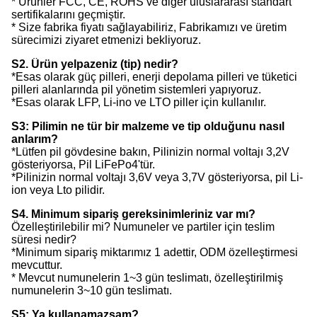
* Ürünler FCC, CE, ROHS ve diğer uluslararası standart
sertifikalarını geçmiştir.
* Size fabrika fiyatı sağlayabiliriz, Fabrikamızı ve üretim
sürecimizi ziyaret etmenizi bekliyoruz.
S2. Ürün yelpazeniz (tip) nedir?
*Esas olarak güç pilleri, enerji depolama pilleri ve tüketici
pilleri alanlarında pil yönetim sistemleri yapıyoruz.
*Esas olarak LFP, Li-ino ve LTO piller için kullanılır.
S3: Pilimin ne tür bir malzeme ve tip olduğunu nasıl
anlarım?
*Lütfen pil gövdesine bakın, Pilinizin normal voltajı 3,2V
gösteriyorsa, Pil LiFePo4'tür.
*Pilinizin normal voltajı 3,6V veya 3,7V gösteriyorsa, pil Li-
ion veya Lto pilidir.
S4. Minimum sipariş gereksinimleriniz var mı?
Özelleştirilebilir mi? Numuneler ve partiler için teslim
süresi nedir?
*Minimum sipariş miktarımız 1 adettir, ODM özelleştirmesi
mevcuttur.
* Mevcut numunelerin 1~3 gün teslimatı, özelleştirilmiş
numunelerin 3~10 gün teslimatı.
S5: Ya kullanamazsam?