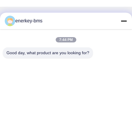
Hızlı iletişim
enerkey-bms
Adres
7:44 PM
Bölge A, 9. kat, Bina G, Guancheng Düşük Karbonlu Sanayi
Parkı, Shangcun Topluluğu, Gongming Caddesi, Guangming
Good day, what product are you looking for?
Bölgesi, Shenzhen, Çin, 518106
Tel
86--15387469240
E-posta
kiwi@enerkey.cn
Gizlilik Politikası
|
Site Haritası
| Çin İyi Kalite Batarya BMS