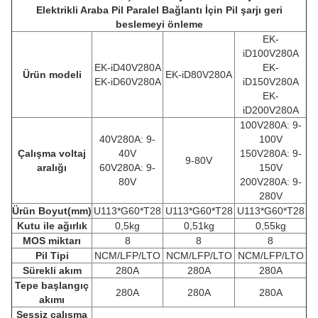
Elektrikli Araba Pil Paralel Bağlantı İçin Pil şarjı geri
beslemeyi önleme
EK-
iD100V280A
EK-iD40V280A
EK-
Ürün modeli
EK-iD80V280A
EK-iD60V280A
iD150V280A
EK-
iD200V280A
100V280A: 9-
4
0V28
0A: 9-
100V
Çalışma voltaj
40V
150V280A: 9-
9-80V
aralığı
6
0V28
0A: 9-
150V
80V
200V280A: 9-
280V
Ürün
Boyut(mm)
U113*G60*T28
U113*G60*T28
U113*G60*T28
Kutu ile ağırlık
0,5kg
0,51kg
0,55kg
MOS miktarı
8
8
8
Pil Tipi
NCM/LFP/LTO
NCM/LFP/LTO
NCM/LFP/LTO
Sürekli akım
280A
280A
280A
Tepe başlangıç
280A
280A
280A
akımı
Sessiz çalışma