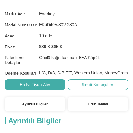
Enerkey
Marka Adı:
EK-iD40V/80V 280A
Model Numarası:
10 adet
Adedi:
$39.8-$65.8
Fiyat:
Paketleme
Güçlü kağıt kutusu + EVA Köpük
Detayları:
L/C, D/A, D/P, T/T, Western Union, MoneyGram
Ödeme Koşulları:
En İyi Fiyatı Alın
Şimdi Konuşalım.
Ayrıntılı Bilgiler
Ürün Tanımı
Ayrıntılı Bilgiler