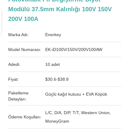
Modülü 37.5mm Kalınlığı 100V 150V
200V 100A
Marka Adı:
Enerkey
Model Numarası:
EK-iD100V/150V/200V100AW
Adedi:
10 adet
Fiyat:
$30.6-$38.8
Paketleme
Güçlü kağıt kutusu + EVA Köpük
Detayları:
L/C, D/A, D/P, T/T, Western Union,
Ödeme Koşulları:
MoneyGram