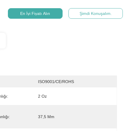
En İyi Fiyatı Alın
Şimdi Konuşalım.
ISO9001/CE/ROHS
lığı:
2 Oz
nlığı:
37,5 Mm