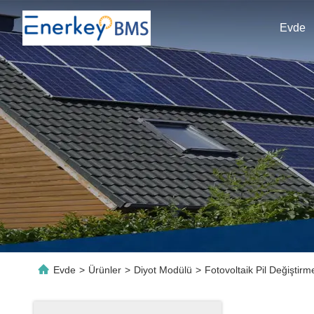
Evde
Evde
>
Ürünler
>
Diyot Modülü
>
Fotovoltaik Pil Değişti