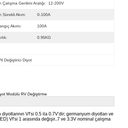
en Çalışma Gerilimi Aralığı:
12-200V
en Sürekli Akım:
0-100A
ngıç ​​akımı:
100A
rlık:
0.95KG
il Değiştirici Diyot
yot Modülü RV Değiştirme
 diyotlarının Vf'si 0.5 ila 0.7V'dir; germanyum diyotları ve
n (LED) Vf'si 1 arasında değişir..7 ve 3.3V nominal çalışma