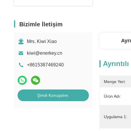
Bizimle İletişim
Ayrı
Mrs. Kiwi Xiao
kiwi@enerkey.cn
Ayrıntılı
+8615387469240
Menşe Yeri:
Şimdi Konuşalım.
Ürün Adı:
Uygulama 1: