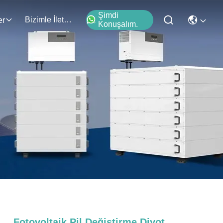
Şimdi
Bizimle İletişim
er
Konuşalım.
Fotovoltaik Pil Değiştirme Diyot