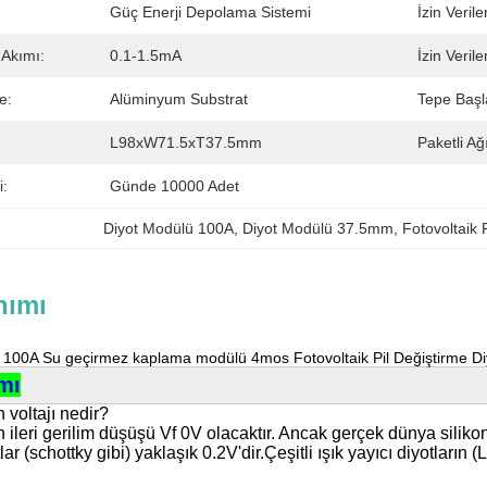
Güç Enerji Depolama Sistemi
İzin Veril
 Akımı:
0.1-1.5mA
İzin Veril
e:
Alüminyum Substrat
Tepe Başla
L98xW71.5xT37.5mm
Paketli Ağı
i:
Günde 10000 Adet
Diyot Modülü 100A
, 
Diyot Modülü 37.5mm
, 
Fotovoltaik P
nımı
100A Su geçirmez kaplama modülü 4mos Fotovoltaik Pil Değiştirme Di
mı
n voltajı nedir?
n ileri gerilim düşüşü Vf 0V olacaktır. Ancak gerçek dünya silikon
lar (schottky gibi) yaklaşık 0.2V'dir.Çeşitli ışık yayıcı diyotları