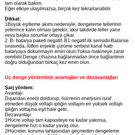
tam olarak bakım.
Eğer etkiye ulaşılmazsa, birçok kez tekrarlanabilir.
Dikkat:
1Büyük eşitleme akımı nedeniyle, dengeleme tellerinin
yeterince kalın olması gerekir; aksi takdirde teller yanır
veya başka sorunlar ortaya çıkar.
2. B- batarya paketi negatif. B1 negatif ilk serisidir.Balanse
sırasında, lütfen enjekte çürüme serbest kanal hattı
bataryaya dokunmayın emin olun,Yoksa makineye zarar
verebilir.Denge cihazına bağlanmadan önce bağlantının
doğru olduğundan birkaç kez emin olun.
Üç denge yönteminin avantajları ve dezavantajları
Şarj yöntem:
Avantajı:
Dışarıdan enerji doldurup, hücrenin enerjisini israf
etmeden düşük voltajlı ipliğin voltajını en yüksek voltajlı
ipliğin voltajına eşit hale getir.
Dezavantajı
:
1Hücre voltajı tam kapasiteye ne kadar yakınsa,
dengeleme hızı o kadar yavaş olur.
2Hücreler, koruma tahtasından geçmeden dengeleme