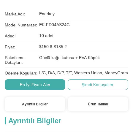
Enerkey
Marka Adı:
EK-FD04AS24G
Model Numarası:
10 adet
Adedi:
$150.8-$185.2
Fiyat:
Paketleme
Güçlü kağıt kutusu + EVA Köpük
Detayları:
L/C, D/A, D/P, T/T, Western Union, MoneyGram
Ödeme Koşulları:
En İyi Fiyatı Alın
Şimdi Konuşalım.
Ayrıntılı Bilgiler
Ürün Tanımı
Ayrıntılı Bilgiler