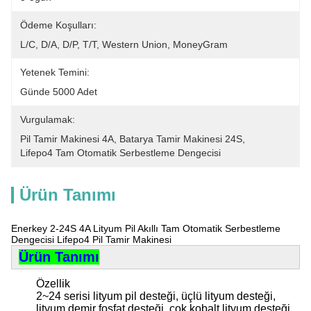
Ödeme Koşulları:
L/C, D/A, D/P, T/T, Western Union, MoneyGram
Yetenek Temini:
Günde 5000 Adet
Vurgulamak:
Pil Tamir Makinesi 4A
, 
Batarya Tamir Makinesi 24S
, 
Lifepo4 Tam Otomatik Serbestleme Dengecisi
Ürün Tanımı
Enerkey 2-24S 4A Lityum Pil Akıllı Tam Otomatik Serbestleme
Dengecisi Lifepo4 Pil Tamir Makinesi
Ürün Tanımı
Özellik
2~24 serisi lityum pil desteği, üçlü lityum desteği,
lityum demir fosfat desteği, çok kobalt lityum desteği,