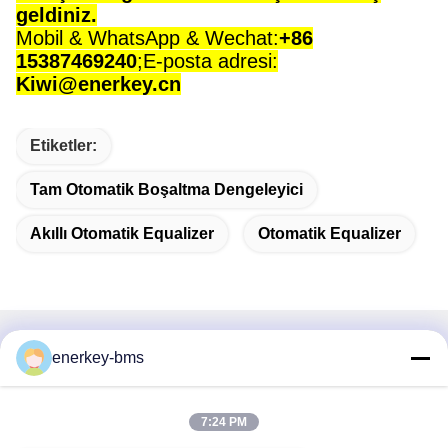
geldiniz.
Mobil & WhatsApp & Wechat:
+86
15387469240
;
E-posta adresi:
Kiwi@enerkey.cn
Etiketler:
Tam Otomatik Boşaltma Dengeleyici
Akıllı Otomatik Equalizer
Otomatik Equalizer
Hızlı iletişim
enerkey-bms
Adres
7:24 PM
Bölge A, 9. kat, Bina G, Guancheng Düşük Karbonlu Sanayi