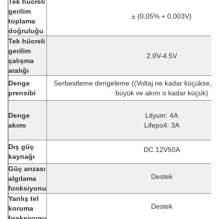
Tek hücreli
gerilim
± (0,05% + 0,003V)
toplama
doğruluğu
Tek hücreli
gerilim
2.0V-4.5V
çalışma
aralığı
Denge
Serbestleme dengeleme ((Voltaj ne kadar küçükse, 
prensibi
büyük ve akım o kadar küçük)
Denge
Lityum: 4A
akımı
Lifepo4: 3A
Dış güç
DC 12V50A
kaynağı
Güç arızası
Destek
algılama
fonksiyonu
Yanlış tel
Destek
koruma
fonksiyonu