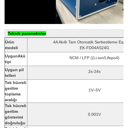
Teknik parametreler
Ürün
4A Akıllı Tam Otomatik Serbestleme Equal
modeli
EK-FD04AS24G
Uygun
Akü
NCM / LFP ((Li-ion/Lifepo4)
tipi
Uygun pil
2s-24s
telleri
Tek hücreli
gerilim
1V~5V
toplama
aralığı
Tek hücreli
gerilim
0.001V
gösterimi
doğruluğu