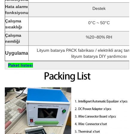
Hata alarmı
Destek
fonksiyonu
Çalışma
0°C ~ 50°C
sıcaklığı
Çalışma
%20~80% RH
nemliği
Lityum batarya PACK fabrikası / elektrikli araç tamirh
Uygulama
lityum batarya DIY yardımcısı
Paket listesi