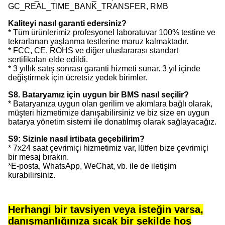
GC_REAL_TIME_BANK_TRANSFER, RMB
Kaliteyi nasıl garanti edersiniz?
* Tüm ürünlerimiz profesyonel laboratuvar 100% testine ve
tekrarlanan yaşlanma testlerine maruz kalmaktadır.
* FCC, CE, ROHS ve diğer uluslararası standart
sertifikaları elde edildi.
* 3 yıllık satış sonrası garanti hizmeti sunar. 3 yıl içinde
değiştirmek için ücretsiz yedek birimler.
S8. Bataryamız için uygun bir BMS nasıl seçilir?
* Bataryanıza uygun olan gerilim ve akımlara bağlı olarak,
müşteri hizmetimize danışabilirsiniz ve biz size en uygun
batarya yönetim sistemi ile donatılmış olarak sağlayacağız.
S9: Sizinle nasıl irtibata geçebilirim?
* 7x24 saat çevrimiçi hizmetimiz var, lütfen bize çevrimiçi
bir mesaj bırakın.
*E-posta, WhatsApp, WeChat, vb. ile de iletişim
kurabilirsiniz.
Herhangi bir tavsiyen veya isteğin varsa,
danışmanlığınıza sıcak bir şekilde hoş