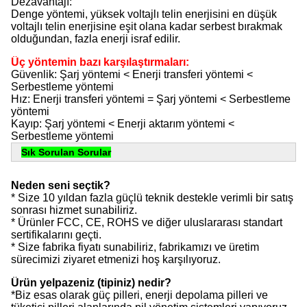
Dezavantajı
:
Denge yöntemi, yüksek voltajlı telin enerjisini en düşük
voltajlı telin enerjisine eşit olana kadar serbest bırakmak
olduğundan, fazla enerji israf edilir.
Üç yöntemin bazı karşılaştırmaları:
Güvenlik: Şarj yöntemi < Enerji transferi yöntemi <
Serbestleme yöntemi
Hız: Enerji transferi yöntemi = Şarj yöntemi < Serbestleme
yöntemi
Kayıp: Şarj yöntemi < Enerji aktarım yöntemi <
Serbestleme yöntemi
Sık Sorulan Sorular
Neden seni seçtik?
* Size 10 yıldan fazla güçlü teknik destekle verimli bir satış
sonrası hizmet sunabiliriz.
* Ürünler FCC, CE, ROHS ve diğer uluslararası standart
sertifikalarını geçti.
* Size fabrika fiyatı sunabiliriz, fabrikamızı ve üretim
sürecimizi ziyaret etmenizi hoş karşılıyoruz.
Ürün yelpazeniz (tipiniz) nedir?
*Biz esas olarak güç pilleri, enerji depolama pilleri ve