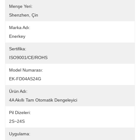
Menşe Yeri:
Shenzhen, Çin
Marka Adı:
Enerkey
Sertifika:
ISO9001/CE/ROHS
Model Numarası:
EK-FD04AS24G
Ürün Adı:
4A Akıllı Tam Otomatik Dengeleyici
Pil Dizeleri:
2S~24S
Uygulama: