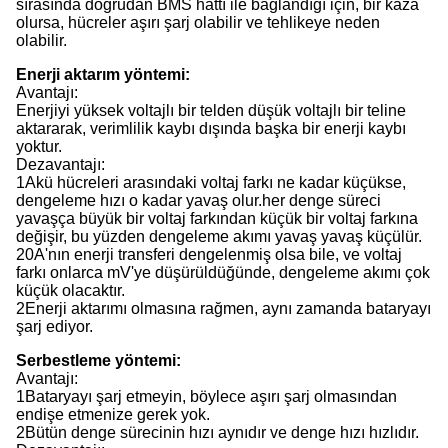
sırasında doğrudan BMS hattı ile bağlandığı için, bir kaza
olursa, hücreler aşırı şarj olabilir ve tehlikeye neden
olabilir.
Enerji aktarım yöntemi:
Avantajı:
Enerjiyi yüksek voltajlı bir telden düşük voltajlı bir teline
aktararak, verimlilik kaybı dışında başka bir enerji kaybı
yoktur.
Dezavantajı
:
1Akü hücreleri arasındaki voltaj farkı ne kadar küçükse,
dengeleme hızı o kadar yavaş olur.her denge süreci
yavaşça büyük bir voltaj farkından küçük bir voltaj farkına
değişir, bu yüzden dengeleme akımı yavaş yavaş küçülür.
20A'nın enerji transferi dengelenmiş olsa bile, ve voltaj
farkı onlarca mV'ye düşürüldüğünde, dengeleme akımı çok
küçük olacaktır.
2Enerji aktarımı olmasına rağmen, aynı zamanda bataryayı
şarj ediyor.
Serbestleme yöntemi:
Avantajı:
1Bataryayı şarj etmeyin, böylece aşırı şarj olmasından
endişe etmenize gerek yok.
2Bütün denge sürecinin hızı aynıdır ve denge hızı hızlıdır.