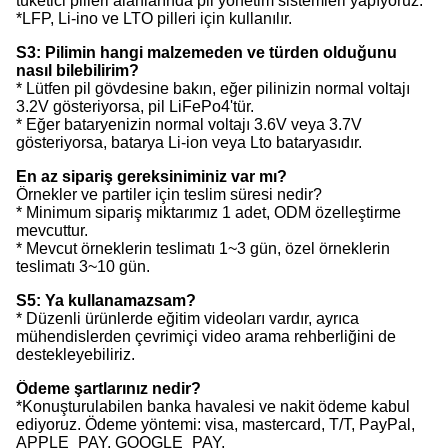
tüketici pilleri alanlarında pil yönetim sistemleri yapıyoruz.
*LFP, Li-ino ve LTO pilleri için kullanılır.
S3: Pilimin hangi malzemeden ve türden olduğunu
nasıl bilebilirim?
* Lütfen pil gövdesine bakın, eğer pilinizin normal voltajı
3.2V gösteriyorsa, pil LiFePo4'tür.
* Eğer bataryenizin normal voltajı 3.6V veya 3.7V
gösteriyorsa, batarya Li-ion veya Lto bataryasıdır.
En az sipariş gereksiniminiz var mı?
Örnekler ve partiler için teslim süresi nedir?
* Minimum sipariş miktarımız 1 adet, ODM özelleştirme
mevcuttur.
* Mevcut örneklerin teslimatı 1~3 gün, özel örneklerin
teslimatı 3~10 gün.
S5: Ya kullanamazsam?
* Düzenli ürünlerde eğitim videoları vardır, ayrıca
mühendislerden çevrimiçi video arama rehberliğini de
destekleyebiliriz.
Ödeme şartlarınız nedir?
*Konuşturulabilen banka havalesi ve nakit ödeme kabul
ediyoruz. Ödeme yöntemi: visa, mastercard, T/T, PayPal,
APPLE_PAY, GOOGLE_PAY,