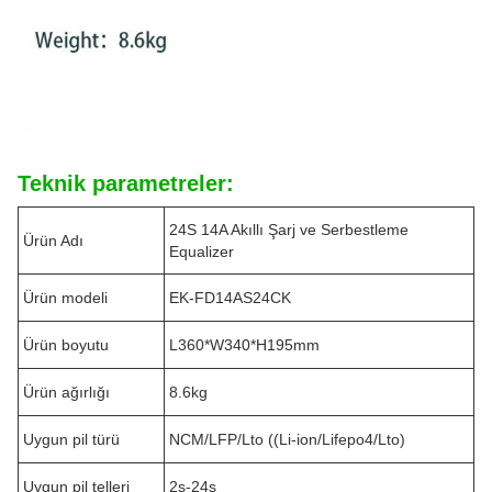
Teknik parametreler:
24S 14A Akıllı Şarj ve Serbestleme
Ürün Adı
Equalizer
Ürün modeli
EK-FD14AS24CK
Ürün boyutu
L360*W340*H195mm
Ürün ağırlığı
8.6kg
Uygun pil türü
NCM/LFP/Lto ((Li-ion/Lifepo4/Lto)
Uygun pil telleri
2s-24s