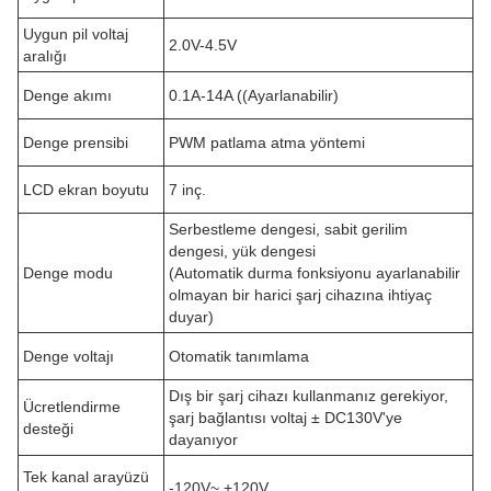
Uygun pil voltaj
2.0V-4.5V
aralığı
Denge akımı
0.1A-14A ((Ayarlanabilir)
Denge prensibi
PWM patlama atma yöntemi
LCD ekran boyutu
7 inç.
Serbestleme dengesi, sabit gerilim
dengesi, yük dengesi
Denge modu
(Automatik durma fonksiyonu ayarlanabilir
olmayan bir harici şarj cihazına ihtiyaç
duyar)
Denge voltajı
Otomatik tanımlama
Dış bir şarj cihazı kullanmanız gerekiyor,
Ücretlendirme
şarj bağlantısı voltaj ± DC130V'ye
desteği
dayanıyor
Tek kanal arayüzü
-120V~ +120V