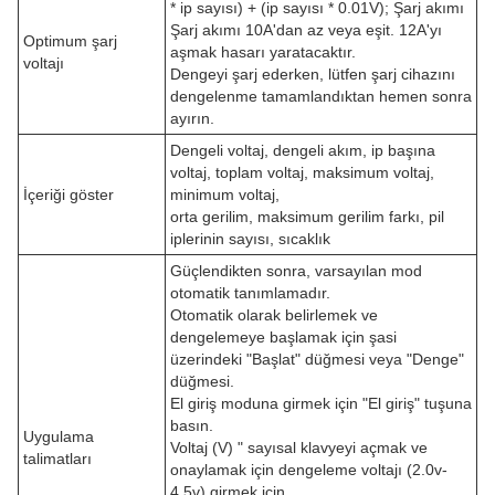
* ip sayısı) + (ip sayısı * 0.01V); Şarj akımı
Şarj akımı 10A'dan az veya eşit. 12A'yı
Optimum şarj
aşmak hasarı yaratacaktır.
voltajı
Dengeyi şarj ederken, lütfen şarj cihazını
dengelenme tamamlandıktan hemen sonra
ayırın.
Dengeli voltaj, dengeli akım, ip başına
voltaj, toplam voltaj, maksimum voltaj,
İçeriği göster
minimum voltaj,
orta gerilim, maksimum gerilim farkı, pil
iplerinin sayısı, sıcaklık
Güçlendikten sonra, varsayılan mod
otomatik tanımlamadır.
Otomatik olarak belirlemek ve
dengelemeye başlamak için şasi
üzerindeki "Başlat" düğmesi veya "Denge"
düğmesi.
El giriş moduna girmek için "El giriş" tuşuna
basın.
Uygulama
Voltaj (V) " sayısal klavyeyi açmak ve
talimatları
onaylamak için dengeleme voltajı (2.0v-
4.5v) girmek için,