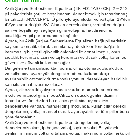
Akıllı Şarj ve Serbestleme Equalizer (EK-FD14AS24CK), 2 ~ 24S
pil paketlerinin şarj ve boşaltmasını dengelemek için tasarlanmış
bir cihazdır.NCM/LFP/LTO pilleriyle uyumludur ve voltajları 2V'den
4V'ye kadar değişir..5V. Cihazın gerçek akımı, verimli ve doğru
şarj ve boşaltmayı sağlayan giriş voltajına, hat direncine,
sıcaklığa ve pil performansına bağlıdır.
Ayrıca, bu Akıllı Şarj ve Serbestleme Equalizer, bağlı pil serisinin
sayısını otomatik olarak tanımlamayı destekler.Ters bağlantı
koruması gibi çeşitli güvenlik önlemleri ile donatılmıştır., aşırı
sıcaklık koruması, aşırı voltaj koruması ve düşük voltaj koruması,
güvenli ve güvenli kullanımı sağlar.
Dengeleme tamamlandıktan sonra, cihaz otomatik olarak durur
ve kullanıcıyı uyarır.yük dengesi modunu kullanmak için,
ayarlanabilir otomatik durma fonksiyonunu destekleyen harici bir
şarj cihazına ihtiyacınız olacak.
Ayrıca, cihazda iki çalışma modu vardır: otomatik tanımlama
modu ve manuel giriş modu.Cihaz en düşük gerilim dizinini
tanımlar ve tüm dizileri bu dizinin gerilimine uymak için
dengelerÖte yandan, manuel giriş modunda, kullanıcılar gerekli
dengelenmiş voltajı manuel olarak ayarlayabilir ve tüm piller buna
göre dengelenir.
Akıllı Şarj ve Serbestleme Equalizer, dengelenmiş voltaj,
dengelenmiş akım, ip başına voltaj, toplam voltaj,En yüksek
gerilim, minimum voltaj, ortalama voltaj, maksimum voltaj farkı, pil