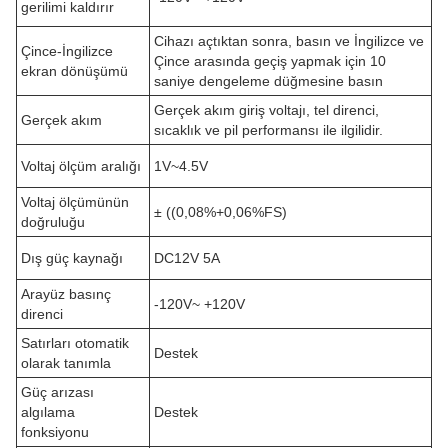
gerilimi kaldırır
Cihazı açtıktan sonra, basın ve İngilizce ve
Çince-İngilizce
Çince arasında geçiş yapmak için 10
ekran dönüşümü
saniye dengeleme düğmesine basın
Gerçek akım giriş voltajı, tel direnci,
Gerçek akım
sıcaklık ve pil performansı ile ilgilidir.
Voltaj ölçüm aralığı
1V~4.5V
Voltaj ölçümünün
± ((0,08%+0,06%FS)
doğruluğu
Dış güç kaynağı
DC12V 5A
Arayüz basınç
-120V~ +120V
direnci
Satırları otomatik
Destek
olarak tanımla
Güç arızası
algılama
Destek
fonksiyonu