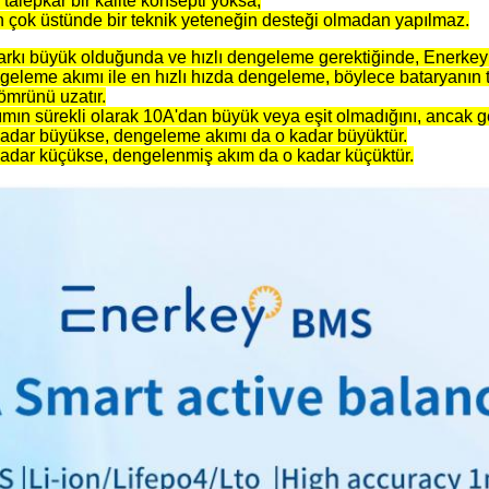
 talepkâr bir kalite konsepti yoksa,
n çok üstünde bir teknik yeteneğin desteği olmadan yapılmaz.
 farkı büyük olduğunda ve hızlı dengeleme gerektiğinde, Enerke
eme akımı ile en hızlı hızda dengeleme, böylece bataryanın tutar
l ömrünü uzatır.
mın sürekli olarak 10A'dan büyük veya eşit olmadığını, ancak gen
 kadar büyükse, dengeleme akımı da o kadar büyüktür.
 kadar küçükse, dengelenmiş akım da o kadar küçüktür.