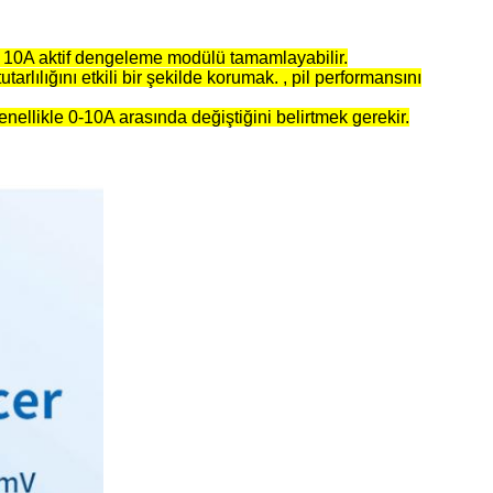
y 10A aktif dengeleme modülü tamamlayabilir.
lılığını etkili bir şekilde korumak. , pil performansını
ellikle 0-10A arasında değiştiğini belirtmek gerekir.