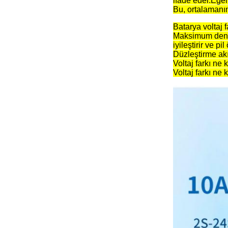
ifade eder.Eğer
Bu, ortalamanı
Batarya voltaj
Maksimum dengel
iyileştirir ve pi
Düzleştirme akı
Voltaj farkı ne
Voltaj farkı ne