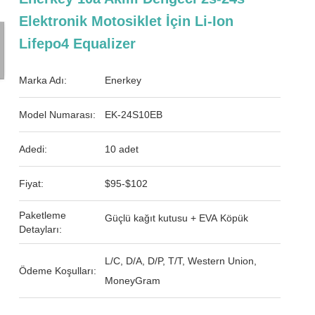
Elektronik Motosiklet İçin Li-Ion
Lifepo4 Equalizer
Marka Adı:
Enerkey
Model Numarası:
EK-24S10EB
Adedi:
10 adet
Fiyat:
$95-$102
Paketleme
Güçlü kağıt kutusu + EVA Köpük
Detayları:
L/C, D/A, D/P, T/T, Western Union,
Ödeme Koşulları:
MoneyGram