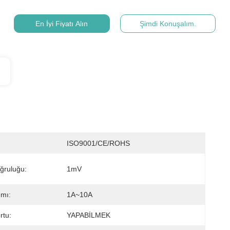
En İyi Fiyatı Alın
Şimdi Konuşalım.
ISO9001/CE/ROHS
ğruluğu:
1mV
mı:
1A~10A
rtu:
YAPABİLMEK