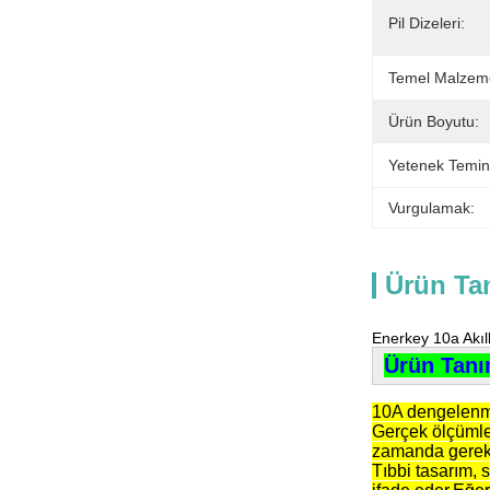
Pil Dizeleri:
Temel Malzem
Ürün Boyutu:
Yetenek Temin
Vurgulamak:
Ürün Ta
Enerkey 10a Akıll
Ürün Tanı
10A dengelenmi
Gerçek ölçümle
zamanda gereks
Tıbbi tasarım, 