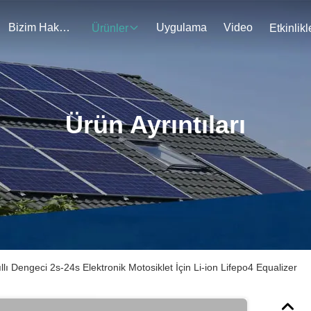
Bizim Hakkımızda
Uygulama
Video
Ürünler
Etkinlikl
Ürün Ayrıntıları
lı Dengeci 2s-24s Elektronik Motosiklet İçin Li-ion Lifepo4 Equalizer