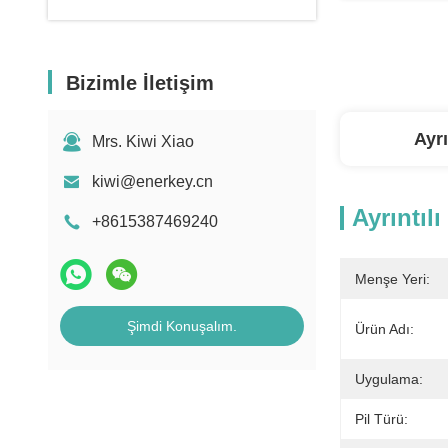
Bizimle İletişim
Ayrı
Mrs. Kiwi Xiao
kiwi@enerkey.cn
Ayrıntılı
+8615387469240
Menşe Yeri:
Şimdi Konuşalım.
Ürün Adı:
Uygulama:
Pil Türü: