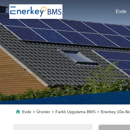
Evde
Evde
>
Ürünler
>
Farklı Uygulama BMS
>
Enerkey 10a Akıl