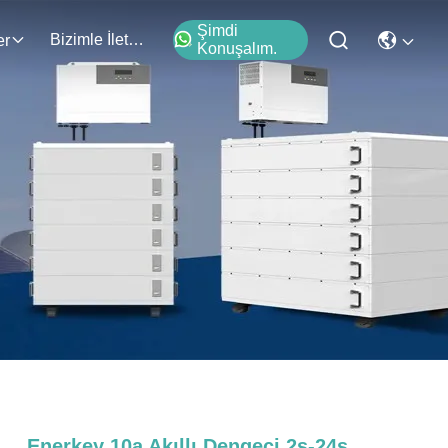
Şimdi
Bizimle İletişim
er
Konuşalım.
Enerkey 10a Akıllı Dengeci 2s-24s