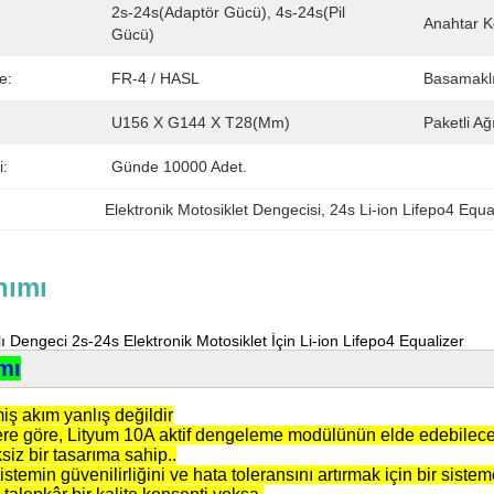
2s-24s(Adaptör Gücü), 4s-24s(Pil 
Anahtar K
Gücü)
e:
FR-4 / HASL
Basamaklı
U156 X G144 X T28(mm)
Paketli Ağı
i:
Günde 10000 Adet.
Elektronik Motosiklet Dengecisi
, 
24s Li-ion Lifepo4 Equa
nımı
ı Dengeci 2s-24s Elektronik Motosiklet İçin Li-ion Lifepo4 Equalizer
mı
ş akım yanlış değildir
re göre, Lityum 10A aktif dengeleme modülünün elde edebilece
iz bir tasarıma sahip..
sistemin güvenilirliğini ve hata toleransını artırmak için bir sis