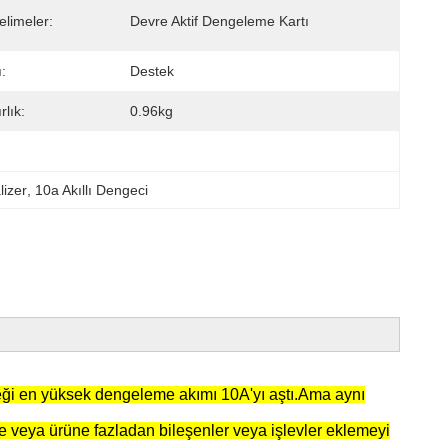
elimeler:
Devre Aktif Dengeleme Kartı
:
Destek
rlık:
0.96kg
lizer
, 
10a Akıllı Dengeci
ği en yüksek dengeleme akımı 10A'yı aştı.Ama aynı
teme veya ürüne fazladan bileşenler veya işlevler eklemeyi