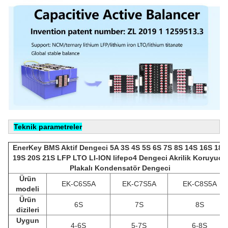
Teknik parametreler
EnerKey BMS Aktif Dengeci 5A 3S 4S 5S 6S 7S 8S 14S 16S 18S
19S 20S 21S LFP LTO LI-ION lifepo4 Dengeci Akrilik Koruyucu
Plakalı Kondensatör Dengeci
Ürün
EK-C6S5A
EK-C7S5A
EK-C8S5A
modeli
Ürün
6S
7S
8S
dizileri
Uygun
4-6S
5-7S
6-8S