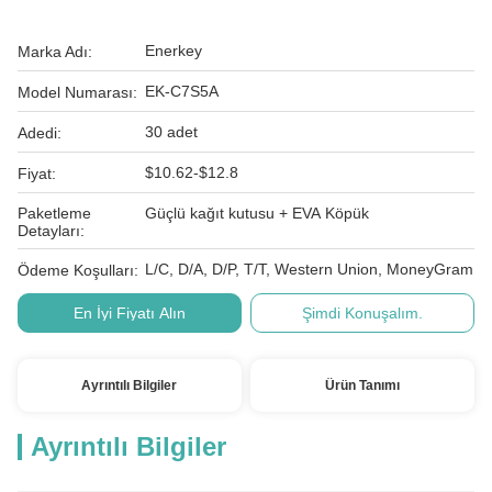
Enerkey
Marka Adı:
EK-C7S5A
Model Numarası:
30 adet
Adedi:
$10.62-$12.8
Fiyat:
Paketleme
Güçlü kağıt kutusu + EVA Köpük
Detayları:
L/C, D/A, D/P, T/T, Western Union, MoneyGram
Ödeme Koşulları:
En İyi Fiyatı Alın
Şimdi Konuşalım.
Ayrıntılı Bilgiler
Ürün Tanımı
Ayrıntılı Bilgiler