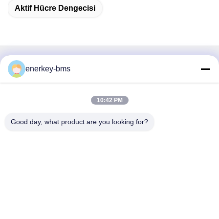
Aktif Hücre Dengecisi
Hızlı iletişim
enerkey-bms
Adres
10:42 PM
Bölge A, 9. kat, Bina G, Guancheng Düşük Karbonlu Sanayi
Parkı, Shangcun Topluluğu, Gongming Caddesi, Guangming
Good day, what product are you looking for?
Bölgesi, Shenzhen, Çin, 518106
Tel
86--15387469240
E-posta
kiwi@enerkey.cn