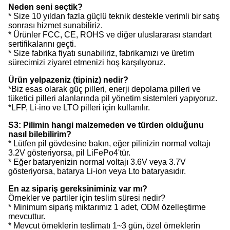
Neden seni seçtik?
* Size 10 yıldan fazla güçlü teknik destekle verimli bir satış
sonrası hizmet sunabiliriz.
* Ürünler FCC, CE, ROHS ve diğer uluslararası standart
sertifikalarını geçti.
* Size fabrika fiyatı sunabiliriz, fabrikamızı ve üretim
sürecimizi ziyaret etmenizi hoş karşılıyoruz.
Ürün yelpazeniz (tipiniz) nedir?
*Biz esas olarak güç pilleri, enerji depolama pilleri ve
tüketici pilleri alanlarında pil yönetim sistemleri yapıyoruz.
*LFP, Li-ino ve LTO pilleri için kullanılır.
S3: Pilimin hangi malzemeden ve türden olduğunu
nasıl bilebilirim?
* Lütfen pil gövdesine bakın, eğer pilinizin normal voltajı
3.2V gösteriyorsa, pil LiFePo4'tür.
* Eğer bataryenizin normal voltajı 3.6V veya 3.7V
gösteriyorsa, batarya Li-ion veya Lto bataryasıdır.
En az sipariş gereksiniminiz var mı?
Örnekler ve partiler için teslim süresi nedir?
* Minimum sipariş miktarımız 1 adet, ODM özelleştirme
mevcuttur.
* Mevcut örneklerin teslimatı 1~3 gün, özel örneklerin