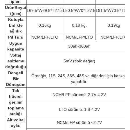
ipler
Ürün
Boyut
L69.5*W69.5*T27.5
L80.5*W70*T27.5
L91.5*W70.5*T27.
((mm)
Kutuyla
birlikte
0.16kg
0.18 kg.
0.19kg
ağırlık
Pil Türü
NCM/LFP/LTO
NCM/LFP/LTO
NCM/LFP/LTO
Uygun
30ah-300ah
kapasite
Voltaj
eşitleme
5mV (tipik değer)
doğruluğu
Dengeli
Örneğin, 11S, 24S, 36S, 48S ve diğerleri için kaskad
Bir
yapabilir.
Dönüşüm
Tek
NCM/LFP sürümü: 2.7V-4.2V
hücreli
gerilim
toplama
LTO sürümü: 1.8-4.2V
aralığı
Alt voltaj
NCM/LFP sürümü <2.7V
uyku