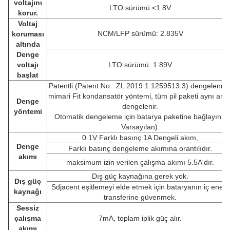
voltajını
LTO sürümü <1.8V
korur.
Voltaj
NCM/LFP sürümü: 2.835V
koruması
altında
Denge
voltajı
LTO sürümü: 1.89V
başlat
Patentli (Patent No.: ZL 2019 1 1259513.3) dengelenmi
mimari Fit kondansatör yöntemi, tüm pil paketi aynı and
Denge
dengelenir.
yöntemi
Otomatik dengeleme için batarya paketine bağlayın (
Varsayılan).
0.1V Farklı basınç 1A Dengeli akım,
Denge
Farklı basınç dengeleme akımına orantılıdır.
akımı
maksimum izin verilen çalışma akımı 5.5A'dır.
Dış güç kaynağına gerek yok.
Dış güç
Sdjacent eşitlemeyi elde etmek için bataryanın iç enerji
kaynağı
transferine güvenmek.
Sessiz
çalışma
7mA, toplam iplik güç alır.
akımı