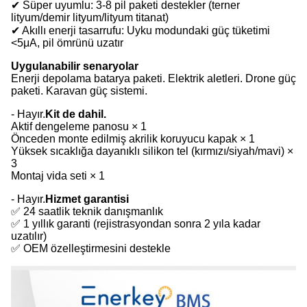
✔ Süper uyumlu: 3-8 pil paketi destekler (terner
lityum/demir lityum/lityum titanat)
✔ Akıllı enerji tasarrufu: Uyku modundaki güç tüketimi
<5μA, pil ömrünü uzatır
Uygulanabilir senaryolar
Enerji depolama batarya paketi. Elektrik aletleri. Drone güç
paketi. Karavan güç sistemi.
- Hayır.
Kit de dahil.
Aktif dengeleme panosu × 1
Önceden monte edilmiş akrilik koruyucu kapak × 1
Yüksek sıcaklığa dayanıklı silikon tel (kırmızı/siyah/mavi) ×
3
Montaj vida seti × 1
- Hayır.
Hizmet garantisi
✅ 24 saatlik teknik danışmanlık
✅ 1 yıllık garanti (rejistrasyondan sonra 2 yıla kadar
uzatılır)
✅ OEM özelleştirmesini destekle