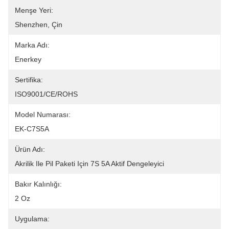
Menşe Yeri:
Shenzhen, Çin
Marka Adı:
Enerkey
Sertifika:
ISO9001/CE/ROHS
Model Numarası:
EK-C7S5A
Ürün Adı:
Akrilik Ile Pil Paketi Için 7S 5A Aktif Dengeleyici
Bakır Kalınlığı:
2 Oz
Uygulama: