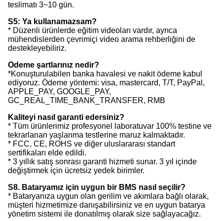
teslimatı 3~10 gün.
S5: Ya kullanamazsam?
* Düzenli ürünlerde eğitim videoları vardır, ayrıca
mühendislerden çevrimiçi video arama rehberliğini de
destekleyebiliriz.
Ödeme şartlarınız nedir?
*Konuşturulabilen banka havalesi ve nakit ödeme kabul
ediyoruz. Ödeme yöntemi: visa, mastercard, T/T, PayPal,
APPLE_PAY, GOOGLE_PAY,
GC_REAL_TIME_BANK_TRANSFER, RMB
Kaliteyi nasıl garanti edersiniz?
* Tüm ürünlerimiz profesyonel laboratuvar 100% testine ve
tekrarlanan yaşlanma testlerine maruz kalmaktadır.
* FCC, CE, ROHS ve diğer uluslararası standart
sertifikaları elde edildi.
* 3 yıllık satış sonrası garanti hizmeti sunar. 3 yıl içinde
değiştirmek için ücretsiz yedek birimler.
S8. Bataryamız için uygun bir BMS nasıl seçilir?
* Bataryanıza uygun olan gerilim ve akımlara bağlı olarak,
müşteri hizmetimize danışabilirsiniz ve en uygun batarya
yönetim sistemi ile donatılmış olarak size sağlayacağız.