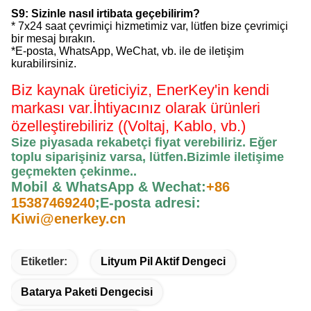
S9: Sizinle nasıl irtibata geçebilirim?
* 7x24 saat çevrimiçi hizmetimiz var, lütfen bize çevrimiçi
bir mesaj bırakın.
*E-posta, WhatsApp, WeChat, vb. ile de iletişim
kurabilirsiniz.
Biz kaynak üreticiyiz, EnerKey'in kendi
markası var.
İhtiyacınız olarak ürünleri
özelleştirebiliriz ((Voltaj, Kablo, vb.)
Size piyasada rekabetçi fiyat verebiliriz. Eğer
toplu siparişiniz varsa, lütfen.
Bizimle iletişime
geçmekten çekinme.
.
Mobil & WhatsApp & Wechat:
+86
15387469240
;
E-posta adresi:
Kiwi@enerkey.cn
Etiketler:
Lityum Pil Aktif Dengeci
Batarya Paketi Dengecisi