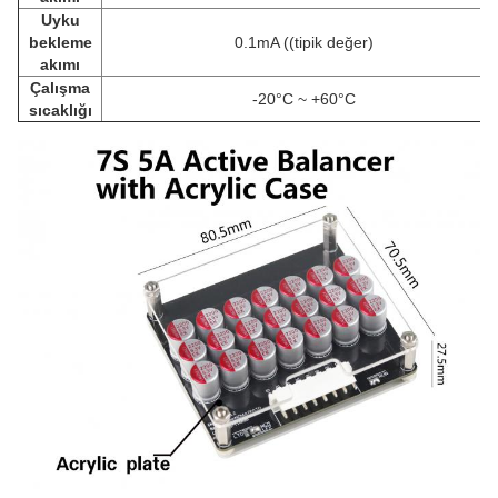
Uyku
bekleme
0.1mA ((tipik değer)
akımı
Çalışma
-20°C ~ +60°C
sıcaklığı