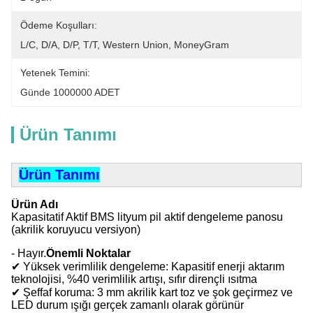
Ödeme Koşulları:
L/C, D/A, D/P, T/T, Western Union, MoneyGram
Yetenek Temini:
Günde 1000000 ADET
Ürün Tanımı
Ürün Tanımı
Ürün Adı
Kapasitatif Aktif BMS lityum pil aktif dengeleme panosu
(akrilik koruyucu versiyon)
- Hayır.
Önemli Noktalar
✔ Yüksek verimlilik dengeleme: Kapasitif enerji aktarım
teknolojisi, %40 verimlilik artışı, sıfır dirençli ısıtma
✔ Şeffaf koruma: 3 mm akrilik kart toz ve şok geçirmez ve
LED durum ışığı gerçek zamanlı olarak görünür