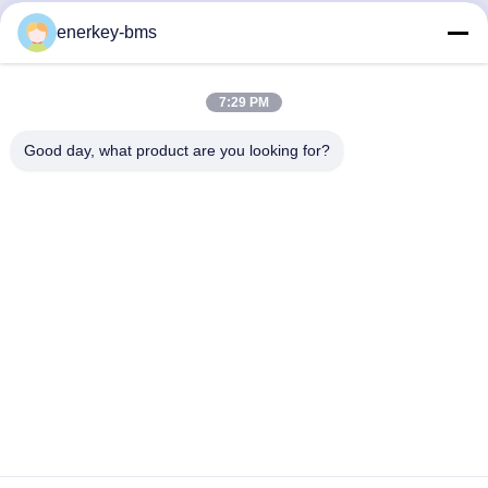
Hızlı iletişim
enerkey-bms
Adres
7:29 PM
Bölge A, 9. kat, Bina G, Guancheng Düşük Karbonlu Sanayi
Parkı, Shangcun Topluluğu, Gongming Caddesi, Guangming
Good day, what product are you looking for?
Bölgesi, Shenzhen, Çin, 518106
Tel
86--15387469240
E-posta
kiwi@enerkey.cn
Gizlilik Politikası
|
Site Haritası
| Çin İyi Kalite Batarya BMS
tablosu Tedarikçi. Telif hakkı © 2024-2026 Shenzhen Juyi Science
And Trade Co., Ltd. - Tüm haklar saklıdır.
ICP备2025404258号