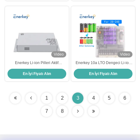
Video
Video
Enerkey Li-ion Pilleri Aktif
Enerkey 10a LTO Dengeci Li-ion
Dengeci Aktif Dengeci 1A-4A
Lifepo4 4S 8S 16S 24S piller için
En İyi Fiyatı Alın
En İyi Fiyatı Alın
Düzenlenebilir 2S-24S Aktif
Aktif Aktif Equalizer
Dengeci Dengeci Lifepo4
1
2
3
4
5
6
7
8