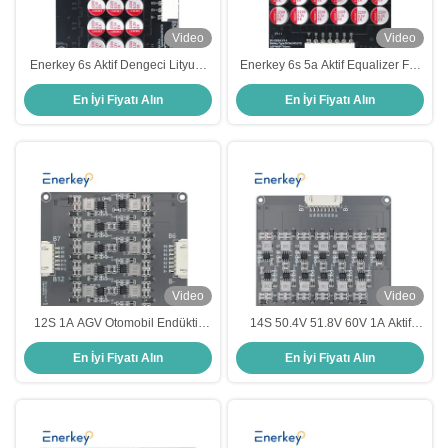
Video
Video
Enerkey 6s Aktif Dengeci Lityum
Enerkey 6s 5a Aktif Equalizer For
iyon/ LiFePO4 /Lto 6s 5a Aktif
Lifepo4 Pil Paketi 4-6S 5A Aktif
En İyi Fiyatı Alın
En İyi Fiyatı Alın
Equalizer
Dengeci
Video
Video
12S 1A AGV Otomobil Endüktif
14S 50.4V 51.8V 60V 1A Aktif
Bataryası Aktif Dengeci Destek
Equalizer BMS Endüktif Li-ion LFP
En İyi Fiyatı Alın
En İyi Fiyatı Alın
Kaskedi için Aktif Equalizer
Lipo Batarya Dengecisi