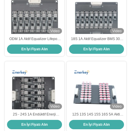
Video
Video
ODM 1A Aktif Equalizer Lifepo4
18S 1A Aktif Equalizer BMS 30A
LTO Lipo Li-Ion 16s Pil Paketi
Aşırı Serbestleme Koruması
En İyi Fiyatı Alın
En İyi Fiyatı Alın
Dengecisi
Video
Video
2S - 24S 1A Endüktif Enerji
12S 13S 14S 15S 16S 5A Aktif
Transferü Aktif Equalizer 3.7V
Equalizer Board BMS LTO Lifepo4
En İyi Fiyatı Alın
En İyi Fiyatı Alın
Lipo / 3.2V Lifepo4 Pil Paketi
Lityum Pil için